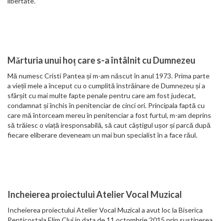
libertate.
Mărturia unui hoț care s-a întâlnit cu Dumnezeu
Mă numesc Cristi Pantea și m-am născut în anul 1973. Prima parte
a vieții mele a început cu o cumplită înstrăinare de Dumnezeu și a
sfârșit cu mai multe fapte penale pentru care am fost judecat,
condamnat și închis în penitenciar de cinci ori. Principala faptă cu
care mă întorceam mereu în penitenciar a fost furtul, m-am deprins
să trăiesc o viață iresponsabilă, să caut câștigul ușor și parcă după
fiecare eliberare deveneam un mai bun specialist în a face răul.
Incheierea proiectului Atelier Vocal Muzical
Incheierea proiectului Atelier Vocal Muzical a avut loc la Biserica
Penticostala Elim Cluj in data de 11 octombrie 2015 prin sustinerea