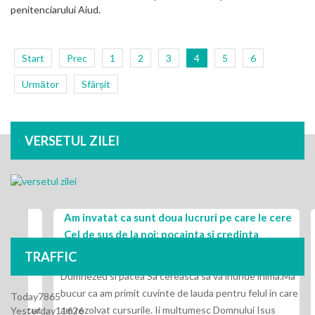
penitenciarului Aiud.
Start
Prec
1
2
3
4
5
6
Următor
Sfârșit
VERSETUL ZILEI
Am invatat ca sunt doua lucruri pe care le cere
Dr
Cel de sus de la noi: pocainta si credinta
ru ca
Har
TRAFFIC
Doresc ca aceste randuri sa va gaseasca dupa voia lui
Hris
Dumnezeu si pacea Sa cereasca sa va inunde inima.Ma
cor
bucur ca am primit cuvinte de lauda pentru felul in care
ca 
Today
7865
facut
am rezolvat cursurile. Ii multumesc Domnului Isus
Scri
Yesterday
11626