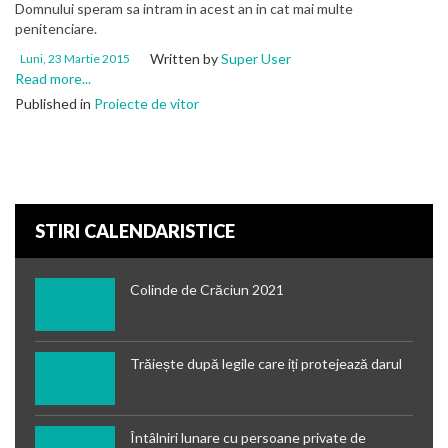
Domnului speram sa intram in acest an in cat mai multe
penitenciare.
Written by
Super User
Luni, 23 Martie 2015
Read more...
Published in
Proiecte de vitor
STIRI CALENDARISTICE
Colinde de Crăciun 2021
Trăiește după legile care iți protejează darul
Întâlniri lunare cu persoane private de