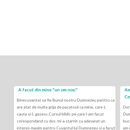
A facut din mine "un om nou"
Am
Ce
Binecuvantat sa fie Bunul nostru Dumnezeu pentru ca
are atat de multa grija de pacatosii ca mine, care-L
Dor
cauta si-L gasesc.Cursul biblic pe care l-am facut
Dum
corespondand cu dvs. mi-a starnit cu adevarat un
buc
interes maxim pentru Cuvantul lui Dumnezeu si a facut
am 