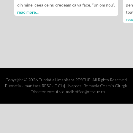
din mine, ceea ce nu credeam ca va face, “un om nou”.
pent
read more...
toa
read
Copyright © 2026 Fundatia Umanitara RESCUE. All Rights Reserved.
Fundatia Umanitara RESCUE Cluj - Napoca, Romania Cosmin Giurgiu
- Director executiv e-mail: office@rescue.ro