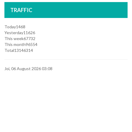
TRAFFIC
Today
1468
Yesterday
11626
This week
67732
This month
96554
Total
13146314
Joi, 06 August 2026 03:08