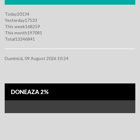
Today
20134
Yesterday
17533
This week
168259
This month
197081
Total
13246841
Duminică, 09 August 2026 10:24
DONEAZA 2%