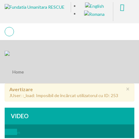
Home
×
Avertizare
JUser: :_load: Imposibil de încărcat utilizatorul cu ID: 253
VIDEO
[icon
[icon
[icon
[icon