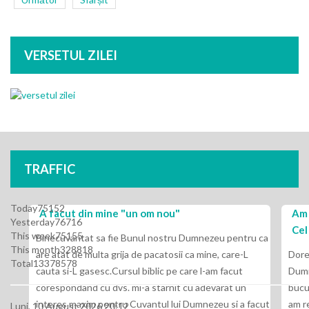
VERSETUL ZILEI
TRAFFIC
Today
75152
 om nou"
Am invatat ca sunt doua lucruri p
Yesterday
76716
Cel de sus de la noi: pocainta si 
This week
75155
ul nostru Dumnezeu pentru ca
This month
328818
e pacatosii ca mine, care-L
Doresc ca aceste randuri sa va gaseas
Total
13378578
biblic pe care l-am facut
Dumnezeu si pacea Sa cereasca sa va
a starnit cu adevarat un
bucur ca am primit cuvinte de lauda pe
vantul lui Dumnezeu si a facut
am rezolvat cursurile. Ii multumesc D
Luni, 10 August 2026 20:12