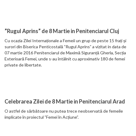
”Rugul Aprins” de 8 Martie in Penitenciarul Cluj
Cu ocazia Zilei Internaționale a Femeii un grup de peste 15 frați și
surori din Biserica Penticostală ”Rugul Aprins” a vizitat in data de
07 martie 2016 Penitenciarul de Maximă Siguranță Gherla, Secția
Exterioară Femei, unde s-au întâlnit cu aproximativ 180 de femei
private de libertate.
Celebrarea Zilei de 8 Martie in Penitenciarul Arad
O astfel de sărbătoare nu putea trece neobservată de femeile
implicate în proiectul ”Femei în Acțiune”.