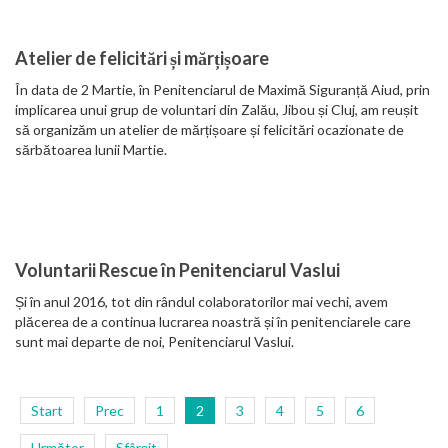
Atelier de felicitări și mărțișoare
În data de 2 Martie, în Penitenciarul de Maximă Siguranță Aiud, prin
implicarea unui grup de voluntari din Zalău, Jibou și Cluj, am reușit
să organizăm un atelier de mărțișoare și felicitări ocazionate de
sărbătoarea lunii Martie.
Voluntarii Rescue în Penitenciarul Vaslui
Și în anul 2016, tot din rândul colaboratorilor mai vechi, avem
plăcerea de a continua lucrarea noastră și în penitenciarele care
sunt mai departe de noi, Penitenciarul Vaslui.
Start
Prec
1
2
3
4
5
6
Următor
Sfârșit