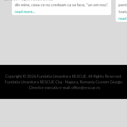
deam ca va face, “un om nou”.
pentru toate invataturile Sale pe care 
toata aceasta perioada de cand sunt a
read more...
Copyright © 2026 Fundatia Umanitara RESCUE. All Rights Reserved.
Fundatia Umanitara RESCUE Cluj - Napoca, Romania Cosmin Giurgiu
- Director executiv e-mail: office@rescue.ro