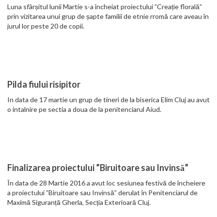
Luna sfârșitul lunii Martie s-a încheiat proiectului ”Creație florală”
prin vizitarea unui grup de șapte familii de etnie rromă care aveau în
jurul lor peste 20 de copii.
Pilda fiului risipitor
In data de 17 martie un grup de tineri de la biserica Elim Cluj au avut
o intalnire pe sectia a doua de la penitenciarul Aiud.
Finalizarea proiectului ”Biruitoare sau Invinsă”
În data de 28 Martie 2016 a avut loc sesiunea festivă de încheiere
a proiectului ”Biruitoare sau Invinsă” derulat în Penitenciarul de
Maximă Siguranță Gherla, Secția Exterioară Cluj.