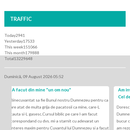
TRAFFIC
Today
2941
Yesterday
17533
This week
151066
This month
179888
Total
13229648
Duminică, 09 August 2026 05:52
 nou"
Am invatat ca sunt doua lucruri pe c
Cel de sus de la noi: pocainta si cred
nostru Dumnezeu pentru ca
catosii ca mine, care-L
Doresc ca aceste randuri sa va gaseasca d
ic pe care l-am facut
Dumnezeu si pacea Sa cereasca sa va inu
tarnit cu adevarat un
bucur ca am primit cuvinte de lauda pentru
ul lui Dumnezeu si a facut
am rezolvat cursurile. Ii multumesc Domnu