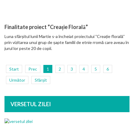
Finalitate proiect ”Creație Florală”
Luna sfârșitul lunii Martie s-a încheiat proiectului ”Creație florală”
prin vizitarea unui grup de șapte familii de etnie rromă care aveau în
jurul lor peste 20 de copii.
Start
Prec
1
2
3
4
5
6
Următor
Sfârșit
VERSETUL ZILEI