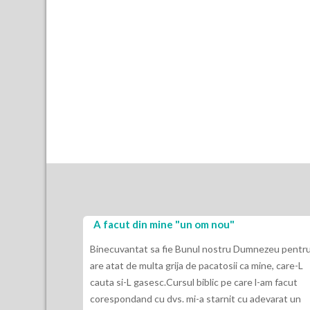
A facut din mine "un om nou"
Am invatat 
Cel de sus 
Binecuvantat sa fie Bunul nostru Dumnezeu pentru ca
are atat de multa grija de pacatosii ca mine, care-L
Doresc ca ace
cauta si-L gasesc.Cursul biblic pe care l-am facut
Dumnezeu si 
corespondand cu dvs. mi-a starnit cu adevarat un
bucur ca am p