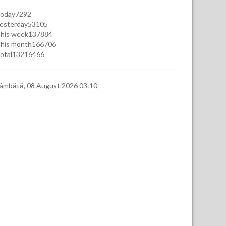
oday
7292
esterday
53105
his week
137884
his month
166706
otal
13216466
âmbătă, 08 August 2026 03:10