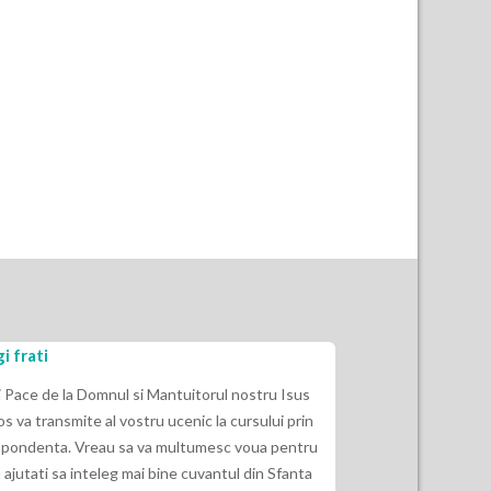
Eu nu am ascultat de Dumnezeu si
indepartat de El
i Mantuitorul nostru Isus
tru ucenic la cursului prin
2 Timotei 3:16“ Caci toata Scriptura es
va multumesc voua pentru
Dumnezeu si de folos ca sa invete, sa m
i bine cuvantul din Sfanta
indrepte, sa dea intelepciune in neprih