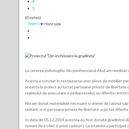
4
5
(0 votes)
Super User
font size
La cererea psihologilor din penitenciarul Aiud am reeditat u
Acesta a constat in restaurarea unor piese de mobilier pent
aceasta la proiect au lucrat persoane private de libertate
regimului de executare a pedepseselor, au diferite restricti
Noi am donat materialele necesare si vreme de cateva saptama
unitatii ,si el persoana privata de libertate ,a pictat difer
In data de 05,12,2014 acestea au fost donate gradinitei din M
romani de a oferi si primi cadouri ). La intalnire a participat