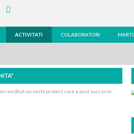
ACTIVITATI
COLABORATORI
MARTU
NITA"
am reeditat un vechi proiect care a avut succes in