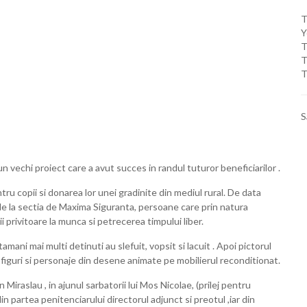
T
Y
T
T
T
S
n vechi proiect care a avut succes in randul tuturor beneficiarilor .
ru copii si donarea lor unei gradinite din mediul rural. De data
 de la sectia de Maxima Siguranta, persoane care prin natura
i privitoare la munca si petrecerea timpului liber.
ni mai multi detinuti au slefuit, vopsit si lacuit . Apoi pictorul
ite figuri si personaje din desene animate pe mobilierul reconditionat.
iraslau , in ajunul sarbatorii lui Mos Nicolae, (prilej pentru
 din partea penitenciarului directorul adjunct si preotul ,iar din