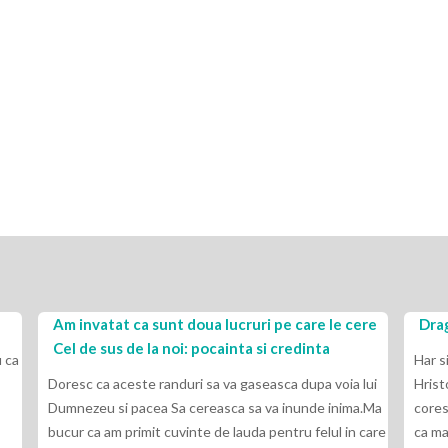
ca sunt doua lucruri pe care le cere
Dragi frati
de la noi: pocainta si credinta
Har si Pace de la Domnul s
ste randuri sa va gaseasca dupa voia lui
Hristos va transmite al vos
pacea Sa cereasca sa va inunde inima.Ma
corespondenta. Vreau sa 
rimit cuvinte de lauda pentru felul in care
ca ma ajutati sa inteleg ma