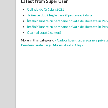
Latest from Super User
Colinde de Crăciun 2021
Trăiește după legile care iți protejează darul
Întâlniri lunare cu persoane private de libertate în P
Întâlniri lunare cu persoane private de libertate în P
Cea mai curată cameră
More in this category:
« Cadouri pentru persoanele private
Penitenciarele Targu Mures, Aiud si Cluj »