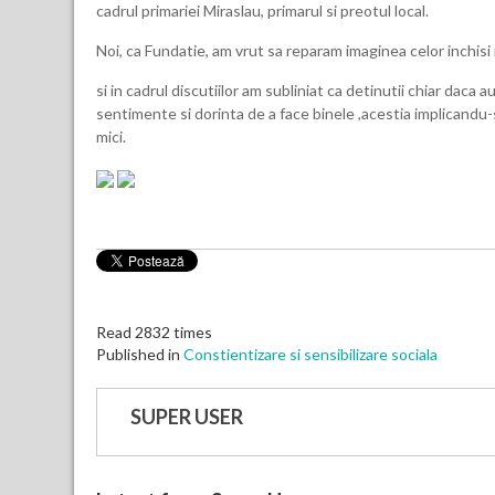
cadrul primariei Miraslau, primarul si preotul local.
Noi, ca Fundatie, am vrut sa reparam imaginea celor inchisi i
si in cadrul discutiilor am subliniat ca detinutii chiar daca 
sentimente si dorinta de a face binele ,acestia implicandu-
mici.
Read 2832 times
Published in
Constientizare si sensibilizare sociala
SUPER USER