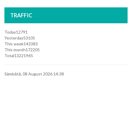
TRAFFIC
Today
12791
Yesterday
53105
This week
143383
This month
172205
Total
13221965
Sâmbătă, 08 August 2026 14:38