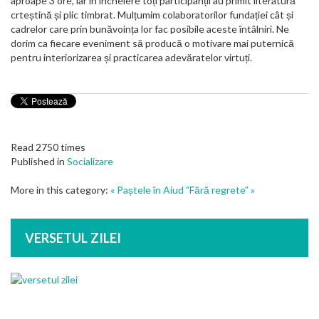
aproape 3 ore, iar în încheiere toți participanții au primit literatură
crteștină și plic timbrat. Mulțumim colaboratorilor fundației cât și
cadrelor care prin bunăvoința lor fac posibile aceste întâlniri. Ne
dorim ca fiecare eveniment să producă o motivare mai puternică
pentru interiorizarea și practicarea adevăratelor virtuți.
Read 2750 times
Published in
Socializare
More in this category:
« Paștele în Aiud
”Fără regrete” »
VERSETUL ZILEI