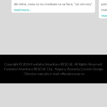
din mine, ceea ce nu credeam ca va face, “un om nou”.
pentru toate
read more...
toata aceas
read more..
Copyright © 2026 Fundatia Umanitara RESCUE. All Rights Reserved.
Fundatia Umanitara RESCUE Cluj - Napoca, Romania Cosmin Giurgiu
- Director executiv e-mail: office@rescue.ro