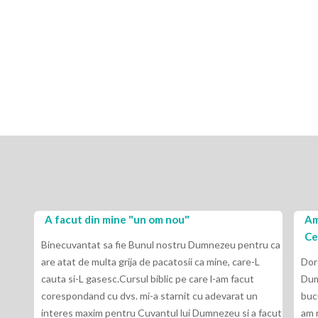
A facut din mine "un om nou"
Am invata
Cel de sus
Binecuvantat sa fie Bunul nostru Dumnezeu pentru ca
are atat de multa grija de pacatosii ca mine, care-L
Doresc ca a
cauta si-L gasesc.Cursul biblic pe care l-am facut
Dumnezeu s
corespondand cu dvs. mi-a starnit cu adevarat un
bucur ca am
interes maxim pentru Cuvantul lui Dumnezeu si a facut
am rezolvat