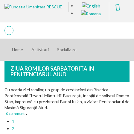
Home
Activitati
Socializare
ZIUA ROMILOR SARBATORITA IN
PENITENCIARUL AIUD
Cu ocazia zilei romilor, un grup de credincioși din Biserica
Penticostală ”Izvorul Mântuirii” București, însoțiți de solistul Romeo
Stan, împreună cu prezbiterul Burloi Iulian, a vizitat Penitenciarul de
Maximă Siguranță Aiud.
0 comment
1
2