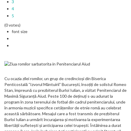
3
4
5
(0 votes)
font size
Cu ocazia zilei romilor, un grup de credincioși din Biserica
Penticostală ”Izvorul Mântuirii” București, însoțiți de solistul Romeo
Stan, împreună cu prezbiterul Burloi Iulian, a vizitat Penitenciarul de
Maximă Siguranță Aiud. Peste 100 de deținuți s-au adunat la
program în zona terenului de fotbal din cadrul penitenciarului, unde
în armonia muzicii specifice cetățenilor de etnie romă au celebrat
această sărbătoare. Mesajul care a fost transmis de prezbiterul
Burloi Iulian a urmărit încurajarea și motivarea la experimentarea
libertății sufletești și anticiparea celei trupești. Întâlnirea a durat